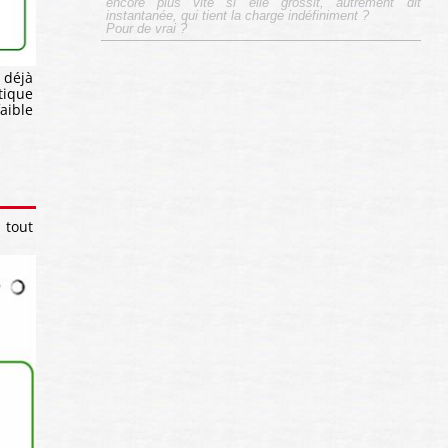
encore plus vite si elle grossit, autrement dit
instantanée, qui tient la charge indéfiniment ?
Pour de vrai ?
t déjà
tique
aible
 tout