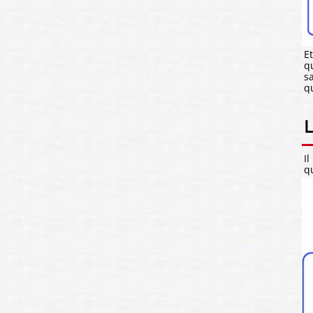
E
q
s
qu
L
I
q