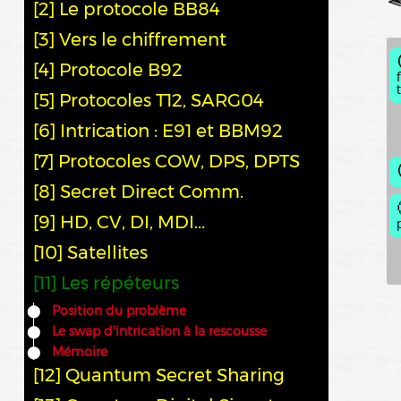
[2] Le protocole BB84
[3] Vers le chiffrement
[4] Protocole B92
[5] Protocoles T12, SARG04
[6] Intrication : E91 et BBM92
[7] Protocoles COW, DPS, DPTS
[8] Secret Direct Comm.
[9] HD, CV, DI, MDI...
[10] Satellites
[11] Les répéteurs
Position du problème
Le swap d'intrication à la rescousse
Mémoire
[12] Quantum Secret Sharing