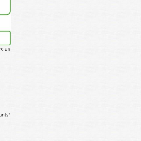
rs un
ants"