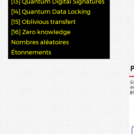
[13] Quantum Digital Signatures
[14] Quantum Data Locking
[15] Oblivious transfert
[16] Zero knowledge
Nombres aléatoires
Étonnements
P
S
a
g