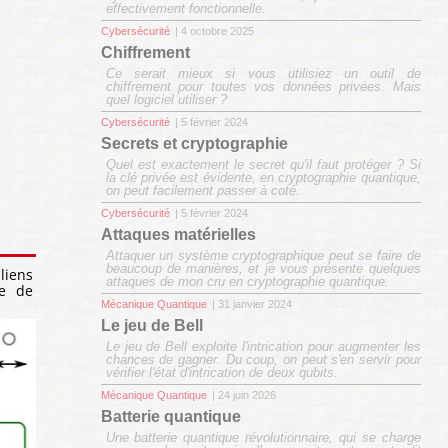
effectivement fonctionnelle.
Cybersécurité
| 4 octobre 2025
Chiffrement
Ce serait mieux si vous utilisiez un outil de
chiffrement pour toutes vos données privées. Mais
quel logiciel utiliser ?
Cybersécurité
| 5 février 2024
Secrets et cryptographie
Quel est exactement le secret qu'il faut protéger ? Si
la clé privée est évidente, en cryptographie quantique,
on peut facilement passer à coté.
Cybersécurité
| 5 février 2024
Attaques matérielles
Attaquer un système cryptographique peut se faire de
beaucoup de manières, et je vous présente quelques
liens
attaques de mon cru en cryptographie quantique.
me de
Mécanique Quantique
| 31 janvier 2024
Le jeu de Bell
Le jeu de Bell exploite l'intrication pour augmenter les
chances de gagner. Du coup, on peut s'en servir pour
vérifier l'état d'intrication de deux qubits.
Mécanique Quantique
| 24 juin 2026
Batterie quantique
Une batterie quantique révolutionnaire, qui se charge