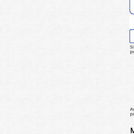
S
po
A
p