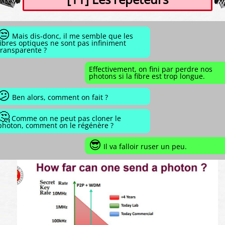
😒
Mais dis-donc, il me semble que les
fibres optiques ne sont pas infiniment
transparente ?
Effectivement, on fini par perdre nos
photons si la fibre est trop longue.
😕
Ben alors, comment on fait ?
🤔
Comme on ne peut pas cloner le
photon, comment on le régénère ?
😎
Il va falloir ruser un peu.