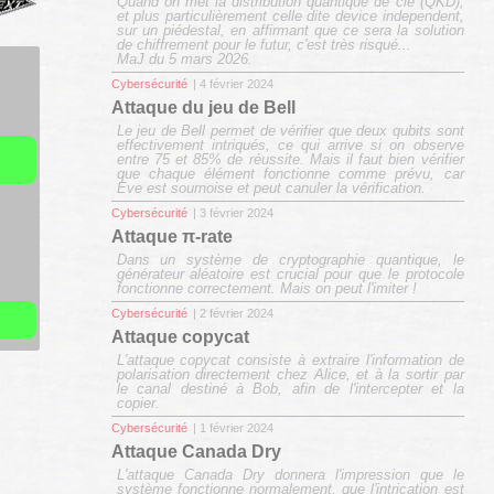
Quand on met la distribution quantique de clé (QKD),
et plus particulièrement celle dite
device independent
,
sur un piédestal, en affirmant que ce sera la solution
de chiffrement pour le futur, c'est très risqué...
MaJ du 5 mars 2026.
Cybersécurité
| 4 février 2024
Attaque du jeu de Bell
Le jeu de Bell permet de vérifier que deux qubits sont
effectivement intriqués, ce qui arrive si on observe
entre 75 et 85% de réussite. Mais il faut bien vérifier
que chaque élément fonctionne comme prévu, car
Eve est sournoise et peut canuler la vérification.
Cybersécurité
| 3 février 2024
Attaque π-rate
Dans un système de cryptographie quantique, le
générateur aléatoire est crucial pour que le protocole
fonctionne correctement. Mais on peut l'imiter !
Cybersécurité
| 2 février 2024
Attaque copycat
L'attaque copycat consiste à extraire l'information de
polarisation directement chez Alice, et à la sortir par
le canal destiné à Bob, afin de l'intercepter et la
copier.
Cybersécurité
| 1 février 2024
Attaque Canada Dry
L'attaque Canada Dry donnera l'impression que le
système fonctionne normalement, que l'intrication est