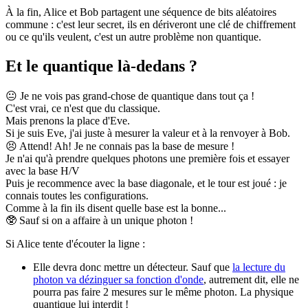
À la fin, Alice et Bob partagent une séquence de bits aléatoires
commune : c'est leur secret, ils en dériveront une clé de chiffrement
ou ce qu'ils veulent, c'est un autre problème non quantique.
Et le quantique là-dedans ?
😐
Je ne vois pas grand-chose de quantique dans tout ça !
C'est vrai, ce n'est que du classique.
Mais prenons la place d'Eve.
Si je suis Eve, j'ai juste à mesurer la valeur et à la renvoyer à Bob.
😣
Attend! Ah! Je ne connais pas la base de mesure !
Je n'ai qu'à prendre quelques photons une première fois et essayer
avec la base H/V
Puis je recommence avec la base diagonale, et le tour est joué : je
connais toutes les configurations.
Comme à la fin ils disent quelle base est la bonne...
🥸
Sauf si on a affaire à un unique photon !
Si Alice tente d'écouter la ligne :
Elle devra donc mettre un détecteur. Sauf que
la lecture du
photon va dézinguer sa fonction d'onde
, autrement dit, elle ne
pourra pas faire 2 mesures sur le même photon. La physique
quantique lui interdit !