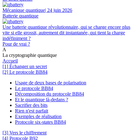
Mécanique quantique
| 24 juin 2026
Batterie quantique
Une batterie quantique révolutionnaire, qui se charge encore plus
vite si elle grossit, autrement dit instantanée, qui tient la charge
indéfiniment ?
Pour de vrai ?
A
La cryptographie quantique
Accueil
[1] Échanger un secret
[2] Le protocole BB84
Usage de deux bases de polarisation
Le protocole BB84
Décomposition du protocole BB84
Et le quantique là-dedans ?
Sacrifier des bits
Rien n'est parfait
Exemples de réalisation
Protocole six-states BB84
[3] Vers le chiffrement
[4] Protocole B92