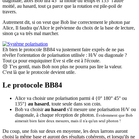
diagonale, alors Bob lira 45° la moitié du temps et 135° l'autre
moitié, au hasard, tout ça parce que la rotation est pile-poil de
travers.
Autrement dit, si on veut que Bob lise correctement le photon par
Alice, Il faudra qu'Alice le prévienne du choix de la base de lecture,
sinon ça va très mal marcher.
Eh bien le protocole BB84 va justement faire exprès de ne pas
révéler l'orientation de polarisation utilisée : H/V ou diagonale ?
Tout ça pour enquiquiner Eve si elle est à l'écoute.
😒
T'es gentil, mais Bob non plus ne pourra pas lire la valeur.
C'est là que le protocole devient utile.
Le protocole BB84
Alice va choisir une polarisation parmi 4 {0° 180° 45° ou
135°}
au hasard
, toute seule dans son coin.
Bob va choisir
au hasard
s'il mesure une polarisation H/V ou
diagonale, à chaque réception de photon.
Évidemment que Bob
aimerait bien faire deux mesures, mais il n'a qu'un seul photon !
Du coup, une fois sur deux en moyenne, les deux larrons auront
choisi la même base et auront des résultats cohérents, et lorsqu'ils ne