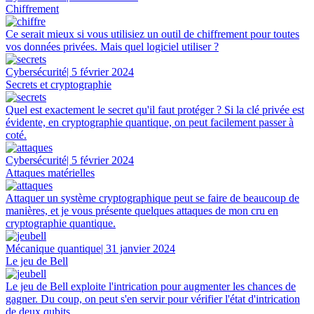
Chiffrement
Ce serait mieux si vous utilisiez un outil de chiffrement pour toutes
vos données privées. Mais quel logiciel utiliser ?
Cybersécurité
| 5 février 2024
Secrets et cryptographie
Quel est exactement le secret qu'il faut protéger ? Si la clé privée est
évidente, en cryptographie quantique, on peut facilement passer à
coté.
Cybersécurité
| 5 février 2024
Attaques matérielles
Attaquer un système cryptographique peut se faire de beaucoup de
manières, et je vous présente quelques attaques de mon cru en
cryptographie quantique.
Mécanique quantique
| 31 janvier 2024
Le jeu de Bell
Le jeu de Bell exploite l'intrication pour augmenter les chances de
gagner. Du coup, on peut s'en servir pour vérifier l'état d'intrication
de deux qubits.