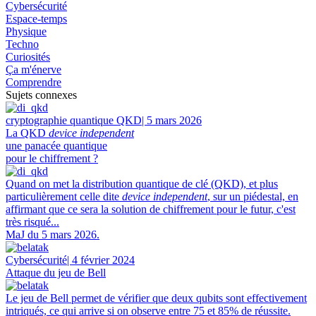
Cybersécurité
Espace-temps
Physique
Techno
Curiosités
Ça m'énerve
Comprendre
Sujets connexes
cryptographie quantique QKD
| 5 mars 2026
La QKD
device independent
une panacée quantique
pour le chiffrement ?
Quand on met la distribution quantique de clé (QKD), et plus
particulièrement celle dite
device independent
, sur un piédestal, en
affirmant que ce sera la solution de chiffrement pour le futur, c'est
très risqué...
MaJ du 5 mars 2026.
Cybersécurité
| 4 février 2024
Attaque du jeu de Bell
Le jeu de Bell permet de vérifier que deux qubits sont effectivement
intriqués, ce qui arrive si on observe entre 75 et 85% de réussite.