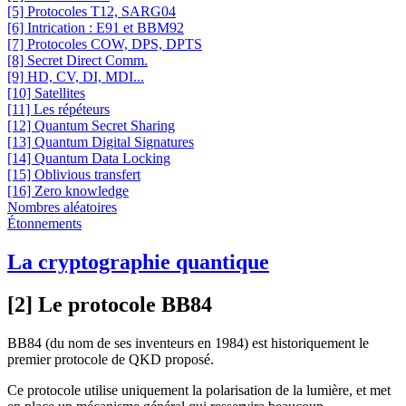
[5] Protocoles T12, SARG04
[6] Intrication : E91 et BBM92
[7] Protocoles COW, DPS, DPTS
[8] Secret Direct Comm.
[9] HD, CV, DI, MDI...
[10] Satellites
[11] Les répéteurs
[12] Quantum Secret Sharing
[13] Quantum Digital Signatures
[14] Quantum Data Locking
[15] Oblivious transfert
[16] Zero knowledge
Nombres aléatoires
Étonnements
La cryptographie quantique
[2] Le protocole BB84
BB84 (du nom de ses inventeurs en 1984) est historiquement le
premier protocole de QKD proposé.
Ce protocole utilise uniquement la polarisation de la lumière, et met