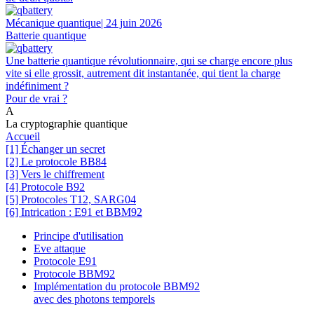
Mécanique quantique
| 24 juin 2026
Batterie quantique
Une batterie quantique révolutionnaire, qui se charge encore plus
vite si elle grossit, autrement dit instantanée, qui tient la charge
indéfiniment ?
Pour de vrai ?
A
La cryptographie quantique
Accueil
[1] Échanger un secret
[2] Le protocole BB84
[3] Vers le chiffrement
[4] Protocole B92
[5] Protocoles T12, SARG04
[6] Intrication : E91 et BBM92
Principe d'utilisation
Eve attaque
Protocole E91
Protocole BBM92
Implémentation du protocole BBM92
avec des photons temporels