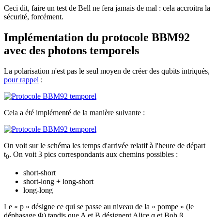
Ceci dit, faire un test de Bell ne fera jamais de mal : cela accroitra la
sécurité, forcément.
Implémentation du protocole BBM92
avec des photons temporels
La polarisation n'est pas le seul moyen de créer des qubits intriqués,
pour rappel
:
Cela a été implémenté de la manière suivante :
On voit sur le schéma les temps d'arrivée relatif à l'heure de départ
t
. On voit 3 pics correspondants aux chemins possibles :
0
short-short
short-long + long-short
long-long
Le « p » désigne ce qui se passe au niveau de la « pompe » (le
déphasage Φ) tandis que A et B désignent Alice α et Bob β.