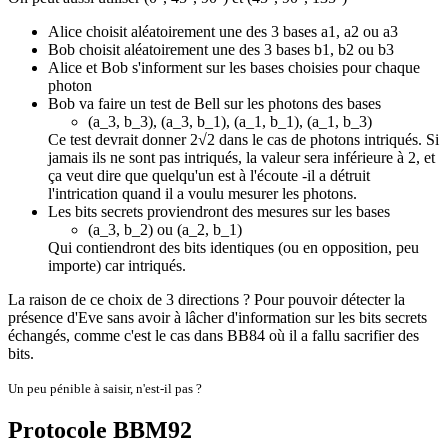
Alice choisit aléatoirement une des 3 bases a1, a2 ou a3
Bob choisit aléatoirement une des 3 bases b1, b2 ou b3
Alice et Bob s'informent sur les bases choisies pour chaque
photon
Bob va faire un test de Bell sur les photons des bases
(a_3, b_3), (a_3, b_1), (a_1, b_1), (a_1, b_3)
Ce test devrait donner 2√2 dans le cas de photons intriqués. Si
jamais ils ne sont pas intriqués, la valeur sera inférieure à 2, et
ça veut dire que quelqu'un est à l'écoute -il a détruit
l'intrication quand il a voulu mesurer les photons.
Les bits secrets proviendront des mesures sur les bases
(a_3, b_2) ou (a_2, b_1)
Qui contiendront des bits identiques (ou en opposition, peu
importe) car intriqués.
La raison de ce choix de 3 directions ? Pour pouvoir détecter la
présence d'Eve sans avoir à lâcher d'information sur les bits secrets
échangés, comme c'est le cas dans BB84 où il a fallu sacrifier des
bits.
Un peu pénible à saisir, n'est-il pas ?
Protocole BBM92