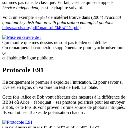
sommes pas dans le classique. En fait, c'est ce qui sera appelé
Device Independent
, c'est le chapitre suivant.
Voici un exemple
de matériel trouvé dans (2004)
Practical
simple !
quantum key distribution with polarization entangled photons
https://arxiv.org/pdf/quant-ph/0404115.pdf
:
Qui montre que mes dessins ne sont pas totalement débiles.
On remarquera la connexion supplémentaire pour synchroniser tout
ça,
et l'habituelle ligne publique.
Protocole E91
Historiquement le premier à exploiter l’intrication. Et pour savoir si
Eve est en ligne, on va faire un test de Bell. La totale.
Cette fois, Alice et Bob vont effectuer des mesures à la différence de
BB84 où Alice « fabriquait » ses photons polarisés pour les envoyer
à Bob, cette fois ils vont provenir d’une source de photons intriqués.
Ils vont utiliser 3 axes de polarisation chacun :
On peut aussi utiliser (0°, 45°, 90°) et (45°, 90°, 135°)