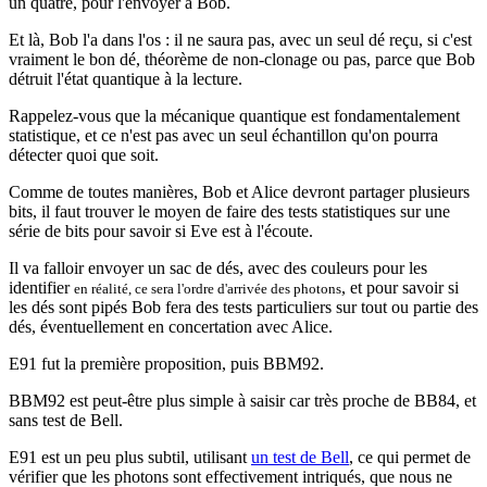
un quatre, pour l'envoyer à Bob.
Et là, Bob l'a dans l'os : il ne saura pas, avec un seul dé reçu, si c'est
vraiment le bon dé, théorème de non-clonage ou pas, parce que Bob
détruit l'état quantique à la lecture.
Rappelez-vous que la mécanique quantique est fondamentalement
statistique, et ce n'est pas avec un seul échantillon qu'on pourra
détecter quoi que soit.
Comme de toutes manières, Bob et Alice devront partager plusieurs
bits, il faut trouver le moyen de faire des tests statistiques sur une
série de bits pour savoir si Eve est à l'écoute.
Il va falloir envoyer un sac de dés, avec des couleurs pour les
identifier
, et pour savoir si
en réalité, ce sera l'ordre d'arrivée des photons
les dés sont pipés Bob fera des tests particuliers sur tout ou partie des
dés, éventuellement en concertation avec Alice.
E91 fut la première proposition, puis BBM92.
BBM92 est peut-être plus simple à saisir car très proche de BB84, et
sans test de Bell.
E91 est un peu plus subtil, utilisant
un test de Bell
, ce qui permet de
vérifier que les photons sont effectivement intriqués, que nous ne