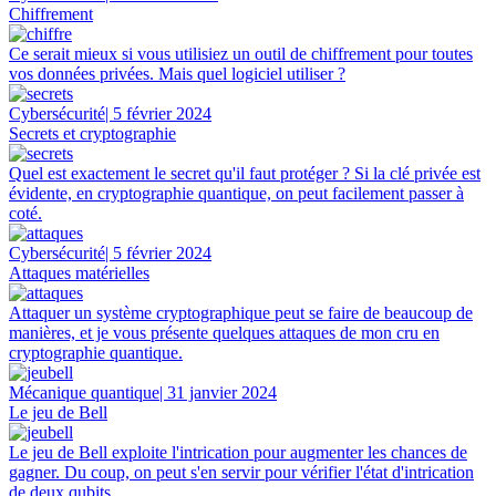
Chiffrement
Ce serait mieux si vous utilisiez un outil de chiffrement pour toutes
vos données privées. Mais quel logiciel utiliser ?
Cybersécurité
| 5 février 2024
Secrets et cryptographie
Quel est exactement le secret qu'il faut protéger ? Si la clé privée est
évidente, en cryptographie quantique, on peut facilement passer à
coté.
Cybersécurité
| 5 février 2024
Attaques matérielles
Attaquer un système cryptographique peut se faire de beaucoup de
manières, et je vous présente quelques attaques de mon cru en
cryptographie quantique.
Mécanique quantique
| 31 janvier 2024
Le jeu de Bell
Le jeu de Bell exploite l'intrication pour augmenter les chances de
gagner. Du coup, on peut s'en servir pour vérifier l'état d'intrication
de deux qubits.