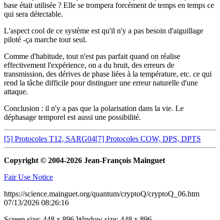
base était utilisée ? Elle se trompera forcément de temps en temps ce
qui sera détectable.
L'aspect cool de ce système est qu'il n'y a pas besoin d'aiguillage
piloté -ça marche tout seul.
Comme d'habitude, tout n'est pas parfait quand on réalise
effectivement l'expérience, on a du bruit, des erreurs de
transmission, des dérives de phase liées à la température, etc. ce qui
rend la tâche difficile pour distinguer une erreur naturelle d'une
attaque.
Conclusion : il n'y a pas que la polarisation dans la vie. Le
déphasage temporel est aussi une possibilité.
[5] Protocoles T12, SARG04
[7] Protocoles COW, DPS, DPTS
Copyright © 2004-2026 Jean-François Mainguet
Fair Use Notice
https://science.mainguet.org/quantum/cryptoQ/cryptoQ_06.htm
07/13/2026 08:26:16
Screen size: 448 x 896 Window size: 448 x 896