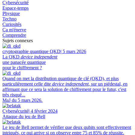
Cybersécurité
Espace-temps
Physique
Techno
Curiosités
Ça m'énerve
Comprendre
Sujets connexes
cryptographie quantique QKD
| 5 mars 2026
La QKD
device independent
une panacée quantique
pour le chiffrement ?
Quand on met la distribution quantique de clé (QKD), et plus
particulièrement celle dite
device independent
, sur un piédestal, en
affirmant que ce sera la solution de chiffrement pour le futur, c'est
très risqué...
MaJ du 5 mars 2026.
Cybersécurité
| 4 février 2024
Attaque du jeu de Bell
Le jeu de Bell permet de vérifier que deux qubits sont effectivement
intriqués, ce qui arrive si on observe entre 75 et 85% de réussite.