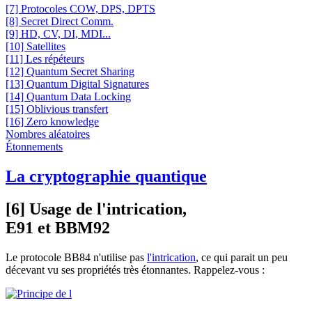
[7] Protocoles COW, DPS, DPTS
[8] Secret Direct Comm.
[9] HD, CV, DI, MDI...
[10] Satellites
[11] Les répéteurs
[12] Quantum Secret Sharing
[13] Quantum Digital Signatures
[14] Quantum Data Locking
[15] Oblivious transfert
[16] Zero knowledge
Nombres aléatoires
Étonnements
La cryptographie quantique
[6] Usage de l'intrication,
E91 et BBM92
Le protocole BB84 n'utilise pas
l'intrication
, ce qui parait un peu
décevant vu ses propriétés très étonnantes. Rappelez-vous :