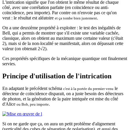
L'intrication signifie que l'on obtient le même résultat de chaque
côté, avec une corrélation parfaite (en coïncidence ou anti-
coïncidence, peu importe). Par contre on n'envoie pas ce qu'on
veut : le résultat est aléatoire
.
et ça tombe bien justement
On a une deuxième propriété à exploiter : le test des inégalités de
Bell, qui a permis de montrer que s'il existe une variable cachée,
classique, alors on obtient au maximum une certaine valeur (c'était
2), mais si de la non-localité se manifestait, alors on dépassait cette
valeur (on obtenait 2√2).
Ces propriétés spécifiques de la mécanique quantique ont finalement
servies.
Principe d'utilisation de l'intrication
En adaptant le précédent schéma
le
c'est à la portée du premier venu
détecteur de coïncidence disparait, on a juste besoin des détecteurs
de photon, et la génération de la paire intriquée est mise du côté
d'Alice
.
ou Bob, peu importe
Si on ne garde que ça, on aura un petit problème d'alignement
(verticalité des cubes de séparation de polarisation), et aussi des