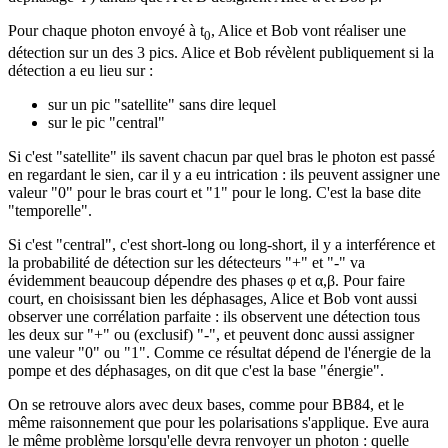
Pour chaque photon envoyé à t
, Alice et Bob vont réaliser une
0
détection sur un des 3 pics. Alice et Bob révèlent publiquement si la
détection a eu lieu sur :
sur un pic "satellite" sans dire lequel
sur le pic "central"
Si c'est "satellite" ils savent chacun par quel bras le photon est passé
en regardant le sien, car il y a eu intrication : ils peuvent assigner une
valeur "0" pour le bras court et "1" pour le long. C'est la base dite
"temporelle".
Si c'est "central", c'est short-long ou long-short, il y a interférence et
la probabilité de détection sur les détecteurs "+" et "-" va
évidemment beaucoup dépendre des phases φ et α,β. Pour faire
court, en choisissant bien les déphasages, Alice et Bob vont aussi
observer une corrélation parfaite : ils observent une détection tous
les deux sur "+" ou (exclusif) "-", et peuvent donc aussi assigner
une valeur "0" ou "1". Comme ce résultat dépend de l'énergie de la
pompe et des déphasages, on dit que c'est la base "énergie".
On se retrouve alors avec deux bases, comme pour BB84, et le
même raisonnement que pour les polarisations s'applique. Eve aura
le même problème lorsqu'elle devra renvoyer un photon : quelle