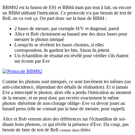
BBM92 est la fusion de E91 et BB84 mais pas tout à fait, ou encore
un BB84 utilisant l'intrication. Ce protocole n'a pas besoin de test de
Bell, on va voir ça. On part donc sur la base de BB84 :
2 bases de mesure, par exemple H/V et diagonal, pareil
Alice et Bob choisissent au hasard une des deux bases pour
mesurer le photon intriqué
Lorsqu'ils se révèlent les bases choisies, si elles
correspondent, ils gardent les bits. Sinon ils jettent.
Un échantillon de résultat est révélé pour vérifier s'ils étaient
sur écoute par Eve
Comme les photons sont intriqués, ce sont forcément les mêmes (ou
anti-coïncidence, dépendant des détails de réalisation). Et si jamais
Eve a intercepté le photon, alors elle a perdu l'intrication au moment
de la mesure, et ne peut donc pas recréer exactement le même
photon -théorème de non-clonage oblige- Eve va devoir jouer au
hasard perso (elle ne connait pas la base de mesure, pour rappel).
Alice et Bob verront alors des différences sur l'échantillon de soi-
disant
bons photons
, ce qui révèle la présence d'Eve. Du coup, pas
besoin de faire de test de Bell
.
comme dans BB84