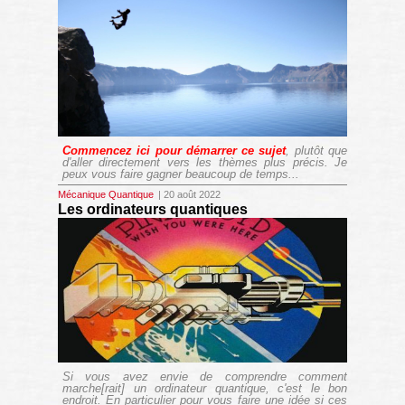
Commencez ici pour démarrer ce sujet
, plutôt que
d'aller directement vers les thèmes plus précis. Je
peux vous faire gagner beaucoup de temps...
Mécanique Quantique
| 20 août 2022
Les ordinateurs quantiques
Si vous avez envie de comprendre comment
marche[rait] un ordinateur quantique, c'est le bon
endroit. En particulier pour vous faire une idée si ces