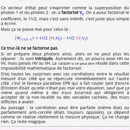
Ce vecteur d'état peut s'exprimer comme la superposition du
photon 1 et du photon 2 : on a
factorisé
V
. On a aussi factorisé le
2
coefficient, le 1/√2, mais c'est sans intérêt, c'est juste plus simple
à écrire.
Mais ça se passe mal pour celui-là :
|Ψ
> = 1/√2 |
H
H
⟩ – 1/√2 |
V
V
⟩
(1,0,0,-1)
1
2
1
2
Ce truc-là ne se factorise pas
.
Si on prépare deux photons ainsi, alors on ne peut plus les
séparer : ils sont
intriqués
. Autrement dit, on pourra avoir HH ou
VV, mais jamais HV ou VH. La
raison
réside dans cette
si on peut dire
impossibilité mathématique de factoriser.
D'où toutes les surprises avec ces corrélations entre le résultat
mesuré d'un côté qui se répercute immédiatement sur l'autre
côté, c'est le fameux paradoxe EPR qui a fait couler tant d'encre
(Einstein disait
qu'elle n'était pas mal votre équation, sauf que ça
mène quand même à des trucs bizarres
) qui obligeront à
accepter de la non-localité ou des variables cachées, des trucs
difficiles à avaler.
Au passage : la corrélation peut être parfaite (même état) ou
parfaitement anti-corrélé (états toujours opposés), ça dépend
comme on réalise réellement la mesure physique. Ça ne change
rien. Ça reste magique.