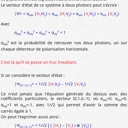
Le vecteur d'état de ce système à deux photons peut s'écrire :
|Ψ> = α
|
H
H
⟩ + α
|
H
V
⟩ + α
|
V
H
⟩ + α
|
V
V
⟩
HH
1
2
HV
1
2
VH
1
2
VV
1
2
Avec
α
² + α
² + α
² + α
² = 1
HH
HV
VH
VV
α
² est la probabilité de retrouver nos deux photons, un sur
HH
chaque détecteur de polarisation horizontale.
C'est là qu'il se passe un truc troublant.
Si on considère le vecteur d'état :
|Ψ
> = 1/√2 |
H
V
⟩ – 1/√2 |
V
V
⟩
(0,1,0,-1)
1
2
1
2
Ce n'est jamais que l'équation générale du dessus avec des
coefficients particuliers, le vecteur (0,1,0,-1), où α
=0, α
=0,
HH
VH
α
=1 et α
=-1, avec 1/√2 qui permet d'avoir la somme des
HV
VV
carrés égale à 1.
On peut l'exprimer aussi ainsi :
|Ψ
> = 1/√2 [ ( |
H
⟩ – |
V
⟩ ) ⊗ |
V
⟩ ]
(0,1,0,-1)
1
1
2