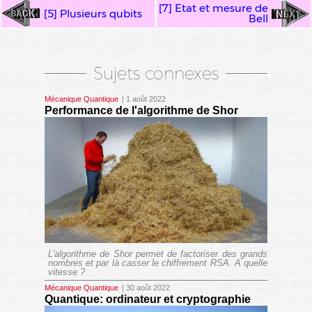
[7] Etat et mesure de
[5] Plusieurs qubits
Bell
Sujets connexes
Mécanique Quantique
| 1 août 2022
Performance de l'algorithme de Shor
L'algorithme de Shor permet de factoriser des grands
nombres et par là casser le chiffrement RSA. A quelle
vitesse ?
Mécanique Quantique
| 30 août 2022
Quantique: ordinateur et cryptographie