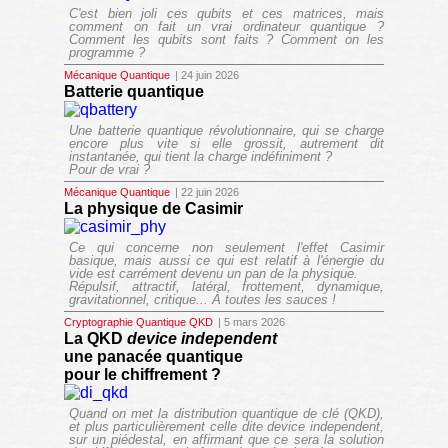
C'est bien joli ces qubits et ces matrices, mais
comment on fait un vrai ordinateur quantique ?
Comment les qubits sont faits ? Comment on les
programme ?
Mécanique Quantique
| 24 juin 2026
Batterie quantique
Une batterie quantique révolutionnaire, qui se charge
encore plus vite si elle grossit, autrement dit
instantanée, qui tient la charge indéfiniment ?
Pour de vrai ?
Mécanique Quantique
| 22 juin 2026
La physique de Casimir
Ce qui concerne non seulement l'effet Casimir
basique, mais aussi ce qui est relatif à l'énergie du
vide est carrément devenu un pan de la physique.
Répulsif, attractif, latéral, frottement, dynamique,
gravitationnel, critique... À toutes les sauces !
Cryptographie Quantique QKD
| 5 mars 2026
La QKD
device independent
une panacée quantique
pour le chiffrement ?
Quand on met la distribution quantique de clé (QKD),
et plus particulièrement celle dite
device independent
,
sur un piédestal, en affirmant que ce sera la solution