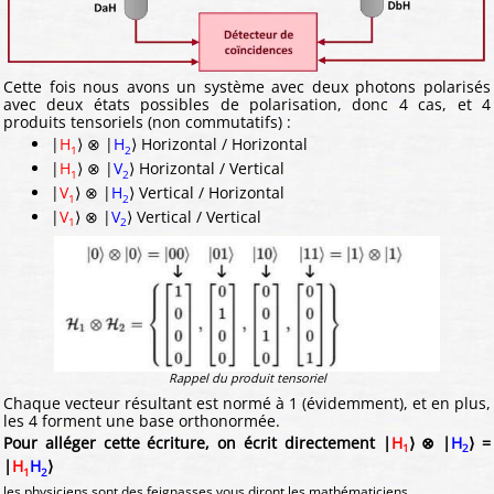
Cette fois nous avons un système avec deux photons polarisés
avec deux états possibles de polarisation, donc 4 cas, et 4
produits tensoriels (non commutatifs) :
|
H
⟩ ⊗ |
H
⟩ Horizontal / Horizontal
1
2
|
H
⟩ ⊗ |
V
⟩ Horizontal / Vertical
1
2
|
V
⟩ ⊗ |
H
⟩ Vertical / Horizontal
1
2
|
V
⟩ ⊗ |
V
⟩ Vertical / Vertical
1
2
Rappel du produit tensoriel
Chaque vecteur résultant est normé à 1 (évidemment), et en plus,
les 4 forment une base orthonormée.
Pour alléger cette écriture, on écrit directement |
H
⟩ ⊗ |
H
⟩ =
1
2
|
H
H
⟩
1
2
.
les physiciens sont des feignasses vous diront les mathématiciens